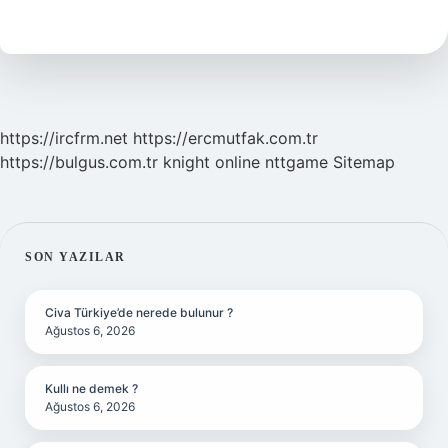
Mı
https://ircfrm.net
https://ercmutfak.com.tr
https://bulgus.com.tr
knight online
nttgame
Sitemap
SIDEBAR
SON YAZILAR
Civa Türkiye’de nerede bulunur ?
Ağustos 6, 2026
Kullı ne demek ?
Ağustos 6, 2026