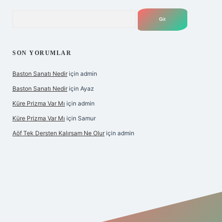
Arama
SON YORUMLAR
Baston Sanatı Nedir
için
admin
Baston Sanatı Nedir
için
Ayaz
Küre Prizma Var Mı
için
admin
Küre Prizma Var Mı
için
Samur
Aöf Tek Dersten Kalırsam Ne Olur
için
admin
is sitesi