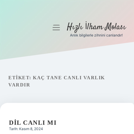
Hızlı İlham Molası
menüyü
aç
Anlık bilgilerle zihnini canlandır!
Anasayfa
Gizlilik Politikası
Yasal Uyarı
ETIKET:
KAÇ TANE CANLI VARLIK
VARDIR
Hakkımızda
DIL CANLI MI
Tarih: Kasım 8, 2024