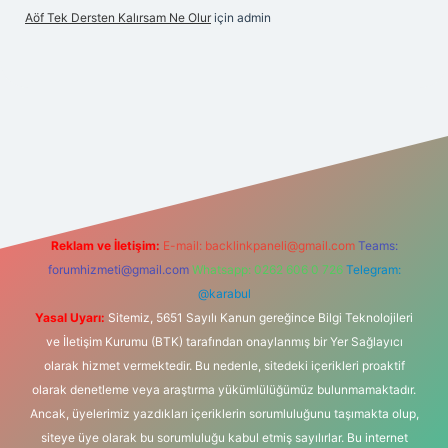
Aöf Tek Dersten Kalırsam Ne Olur
için
admin
lbet bahis sitesi
Reklam ve İletişim:
E-mail:
backlinkpaneli@gmail.com
Teams:
forumhizmeti@gmail.com
Whatsapp: 0262 606 0 726
Telegram:
@karabul
Yasal Uyarı:
Sitemiz, 5651 Sayılı Kanun gereğince Bilgi Teknolojileri
ve İletişim Kurumu (BTK) tarafından onaylanmış bir Yer Sağlayıcı
olarak hizmet vermektedir. Bu nedenle, sitedeki içerikleri proaktif
olarak denetleme veya araştırma yükümlülüğümüz bulunmamaktadır.
Ancak, üyelerimiz yazdıkları içeriklerin sorumluluğunu taşımakta olup,
siteye üye olarak bu sorumluluğu kabul etmiş sayılırlar. Bu internet