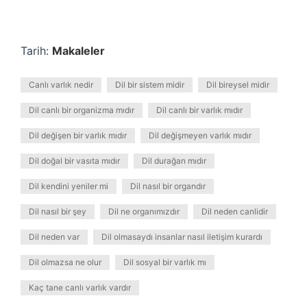
Tarih:
Makaleler
Canlı varlık nedir
Dil bir sistem midir
Dil bireysel midir
Dil canlı bir organizma mıdır
Dil canlı bir varlık mıdır
Dil değişen bir varlık mıdır
Dil değişmeyen varlık mıdır
Dil doğal bir vasıta mıdır
Dil durağan mıdır
Dil kendini yeniler mi
Dil nasıl bir organdır
Dil nasıl bir şey
Dil ne organımızdır
Dil neden canlidir
Dil neden var
Dil olmasaydı insanlar nasıl iletişim kurardı
Dil olmazsa ne olur
Dil sosyal bir varlık mı
Kaç tane canlı varlık vardır