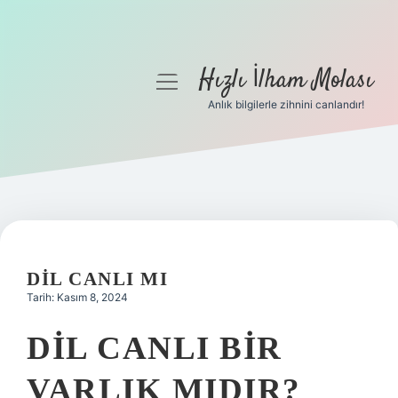
Hızlı İlham Molası
menüyü
aç
Anlık bilgilerle zihnini canlandır!
Anasayfa
Gizlilik Politikası
Yasal Uyarı
Hakkımızda
DIL CANLI MI
Tarih: Kasım 8, 2024
DIL CANLI BIR
VARLIK MIDIR?