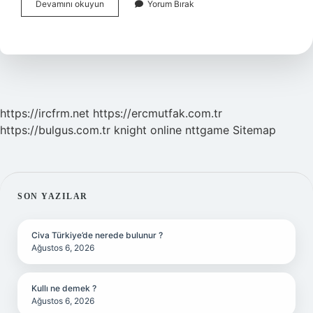
Get
Devamını okuyun
Yorum Bırak
Out
Filmi
Ne
Anlatıyor
https://ircfrm.net
https://ercmutfak.com.tr
https://bulgus.com.tr
knight online
nttgame
Sitemap
SIDEBAR
SON YAZILAR
Civa Türkiye’de nerede bulunur ?
Ağustos 6, 2026
Kullı ne demek ?
Ağustos 6, 2026