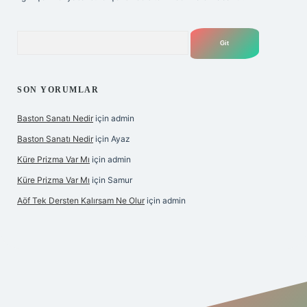
Arama
SON YORUMLAR
Baston Sanatı Nedir
için
admin
Baston Sanatı Nedir
için
Ayaz
Küre Prizma Var Mı
için
admin
Küre Prizma Var Mı
için
Samur
Aöf Tek Dersten Kalırsam Ne Olur
için
admin
is sitesi