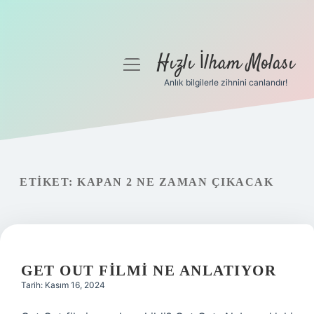
Hızlı İlham Molası
menüyü
aç
Anlık bilgilerle zihnini canlandır!
Anasayfa
Gizlilik Politikası
Yasal Uyarı
ETIKET:
KAPAN 2 NE ZAMAN ÇIKACAK
Hakkımızda
GET OUT FILMI NE ANLATIYOR
Tarih: Kasım 16, 2024