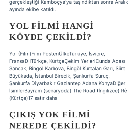
gerçekleştiği Kamboçya’ya taşındıktan sonra Aralık
ayında ekibe katıldı.
YOL FILMI HANGI
KÖYDE ÇEKILDI?
Yol (Film)Film PosteriÜlkeTürkiye, İsviçre,
FransaDilTürkçe, KürtçeÇekim YerleriCunda Adası
Sancak, Bingöl Karlıova, Bingöl Kurtalan Garı, Siirt
Büyükada, İstanbul Birecik, Şanlıurfa Suruç,
Şanlıurfa Diyarbakır Gaziantep Adana KonyaDiğer
İsimlerBayram (senaryoda) The Road (İngilizce) Rê
(Kürtçe)17 satır daha
ÇIKIŞ YOK FILMI
NEREDE ÇEKILDI?