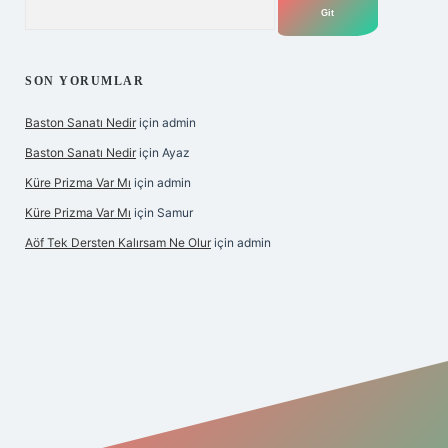
SON YORUMLAR
Baston Sanatı Nedir
için
admin
Baston Sanatı Nedir
için
Ayaz
Küre Prizma Var Mı
için
admin
Küre Prizma Var Mı
için
Samur
Aöf Tek Dersten Kalırsam Ne Olur
için
admin
 bahis sitesi