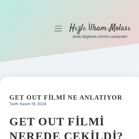
Hızlı İlham Molası
menüyü
aç
Anlık bilgilerle zihnini canlandır!
Anasayfa
Gizlilik Politikası
Yasal Uyarı
Hakkımızda
GET OUT FILMI NE ANLATIYOR
Tarih: Kasım 16, 2024
GET OUT FILMI
NEREDE ÇEKILDI?