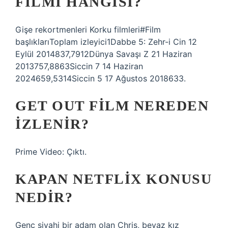
FILMI HANGISI?
Gişe rekortmenleri Korku filmleri#Film
başlıklarıToplam izleyici1Dabbe 5: Zehr-i Cin 12
Eylül 2014837,7912Dünya Savaşı Z 21 Haziran
2013757,8863Siccin 7 14 Haziran
2024659,5314Siccin 5 17 Ağustos 2018633.
GET OUT FILM NEREDEN
IZLENIR?
Prime Video: Çıktı.
KAPAN NETFLIX KONUSU
NEDIR?
Genç siyahi bir adam olan Chris, beyaz kız