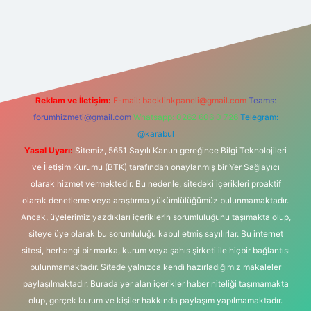
t bahis sitesi
Reklam ve İletişim:
E-mail:
backlinkpaneli@gmail.com
Teams:
forumhizmeti@gmail.com
Whatsapp: 0262 606 0 726
Telegram:
@karabul
Yasal Uyarı:
Sitemiz, 5651 Sayılı Kanun gereğince Bilgi Teknolojileri
ve İletişim Kurumu (BTK) tarafından onaylanmış bir Yer Sağlayıcı
olarak hizmet vermektedir. Bu nedenle, sitedeki içerikleri proaktif
olarak denetleme veya araştırma yükümlülüğümüz bulunmamaktadır.
Ancak, üyelerimiz yazdıkları içeriklerin sorumluluğunu taşımakta olup,
siteye üye olarak bu sorumluluğu kabul etmiş sayılırlar. Bu internet
sitesi, herhangi bir marka, kurum veya şahıs şirketi ile hiçbir bağlantısı
bulunmamaktadır. Sitede yalnızca kendi hazırladığımız makaleler
paylaşılmaktadır. Burada yer alan içerikler haber niteliği taşımamakta
olup, gerçek kurum ve kişiler hakkında paylaşım yapılmamaktadır.