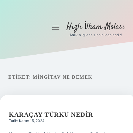
Hızlı İlham Molası
menüyü
aç
Anlık bilgilerle zihnini canlandır!
Anasayfa
Gizlilik Politikası
Yasal Uyarı
ETIKET:
MINGITAV NE DEMEK
Hakkımızda
KARAÇAY TÜRKÜ NEDIR
Tarih: Kasım 15, 2024