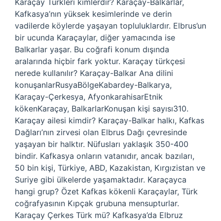
Karaçay Türkleri kimlerdir? Karaçay-Balkarlar,
Kafkasya’nın yüksek kesimlerinde ve derin
vadilerde köylerde yaşayan topluluklardır. Elbrus’un
bir ucunda Karaçaylar, diğer yamacında ise
Balkarlar yaşar. Bu coğrafi konum dışında
aralarında hiçbir fark yoktur. Karaçay türkçesi
nerede kullanılır? Karaçay-Balkar Ana dilini
konuşanlarRusyaBölgeKabardey-Balkarya,
Karaçay-Çerkesya, AfyonkarahisarEtnik
kökenKaraçay, BalkarlarKonuşan kişi sayısı310.
Karaçay ailesi kimdir? Karaçay-Balkar halkı, Kafkas
Dağları’nın zirvesi olan Elbrus Dağı çevresinde
yaşayan bir halktır. Nüfusları yaklaşık 350-400
bindir. Kafkasya onların vatanıdır, ancak bazıları,
50 bin kişi, Türkiye, ABD, Kazakistan, Kırgızistan ve
Suriye gibi ülkelerde yaşamaktadır. Karaçayca
hangi grup? Özet Kafkas kökenli Karaçaylar, Türk
coğrafyasının Kıpçak grubuna mensupturlar.
Karaçay Çerkes Türk mü? Kafkasya’da Elbruz