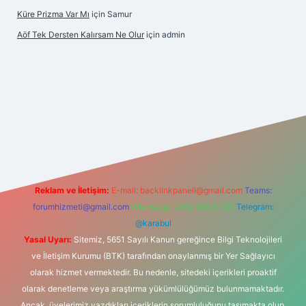
Küre Prizma Var Mı
için
Samur
Aöf Tek Dersten Kalırsam Ne Olur
için
admin
si
Reklam ve İletişim:
E-mail:
backlinkpaneli@gmail.com
Teams:
forumhizmeti@gmail.com
Whatsapp: 0262 606 0 726
Telegram:
@karabul
Yasal Uyarı:
Sitemiz, 5651 Sayılı Kanun gereğince Bilgi Teknolojileri
ve İletişim Kurumu (BTK) tarafından onaylanmış bir Yer Sağlayıcı
olarak hizmet vermektedir. Bu nedenle, sitedeki içerikleri proaktif
olarak denetleme veya araştırma yükümlülüğümüz bulunmamaktadır.
Ancak, üyelerimiz yazdıkları içeriklerin sorumluluğunu taşımakta olup,