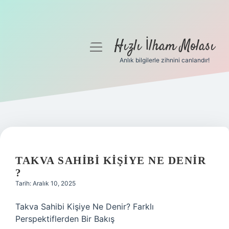
Hızlı İlham Molası
menüyü
aç
Anlık bilgilerle zihnini canlandır!
Anasayfa
Gizlilik Politikası
Yasal Uyarı
Hakkımızda
TAKVA SAHIBI KIŞIYE NE DENIR
?
Tarih: Aralık 10, 2025
Takva Sahibi Kişiye Ne Denir? Farklı
Perspektiflerden Bir Bakış