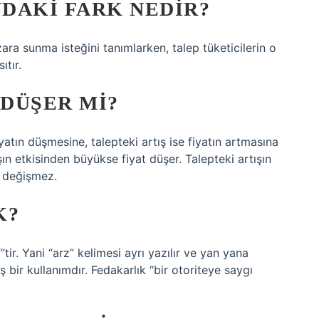
NDAKI FARK NEDIR?
pazara sunma isteğini tanımlarken, talep tüketicilerin o
tır.
 DÜŞER MI?
iyatın düşmesine, talepteki artış ise fiyatın artmasına
ışın etkisinden büyükse fiyat düşer. Talepteki artışın
t değişmez.
K?
ir. Yani “arz” kelimesi ayrı yazılır ve yan yana
ş bir kullanımdır. Fedakarlık “bir otoriteye saygı