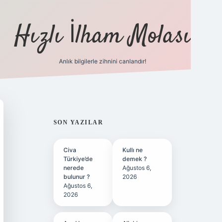
Hızlı İlham Molası
Anlık bilgilerle zihnini canlandır!
ilbet bahis sitesi
SIDEBAR
SON YAZILAR
Civa
Kullı ne
Türkiye’de
demek ?
nerede
Ağustos 6,
bulunur ?
2026
Ağustos 6,
2026