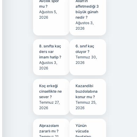
Avcılık spor
Allah’ın
mu ?
affetmediği 3
Ağustos 5,
büyük günah
2026
nedir ?
Ağustos 3,
2026
8. sınıfta kaç
6. sınıf kaç
ders var
oluyor ?
imam hatip ?
Temmuz 30,
Ağustos 3,
2026
2026
Koç erkeği
Kazandibi
cinsellikte ne
buzdolabına
sever ?
konur mu ?
Temmuz 27,
Temmuz 25,
2026
2026
Alprazolam
Yünün
zararlı mı ?
vücuda
Temmuz 21,
faydaları