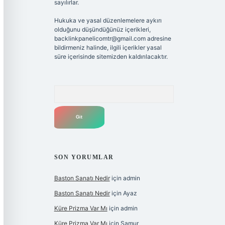
sayılırlar.
Hukuka ve yasal düzenlemelere aykırı
olduğunu düşündüğünüz içerikleri,
backlinkpanelicomtr@gmail.com
adresine
bildirmeniz halinde, ilgili içerikler yasal
süre içerisinde sitemizden kaldırılacaktır.
Arama
SON YORUMLAR
Baston Sanatı Nedir
için
admin
Baston Sanatı Nedir
için
Ayaz
Küre Prizma Var Mı
için
admin
Küre Prizma Var Mı
için
Samur