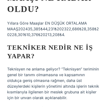
OLDU?
Yıllara Göre Maaşlar EN DÜŞÜK ORTALAMA
MAAŞ202435,385₺44,231₺202322,686₺28,358₺2
0228,301₺10,376₺20213,208₺4.
TEKNIKER NEDIR NE IŞ
YAPAR?
Teknisyen ne anlama geliyor? “Teknisyen” teriminin
genel bir tanımı olmamasına ve kapsamının
oldukça geniş olmasına rağmen, daha üst
düzeylerdeki kişilerin yönetimi altında işlerin teknik
kısımlarıyla ilgilenen bir meslek grubuna ait kişiler
için bir unvan olarak açıklanabilir.