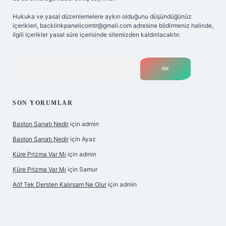
Hukuka ve yasal düzenlemelere aykırı olduğunu düşündüğünüz
içerikleri,
backlinkpanelicomtr@gmail.com
adresine bildirmeniz halinde,
ilgili içerikler yasal süre içerisinde sitemizden kaldırılacaktır.
Arama
SON YORUMLAR
Baston Sanatı Nedir
için
admin
Baston Sanatı Nedir
için
Ayaz
Küre Prizma Var Mı
için
admin
Küre Prizma Var Mı
için
Samur
Aöf Tek Dersten Kalırsam Ne Olur
için
admin