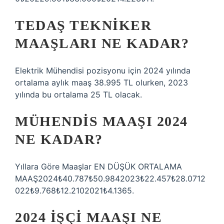
TEDAŞ TEKNIKER
MAAŞLARI NE KADAR?
Elektrik Mühendisi pozisyonu için 2024 yılında
ortalama aylık maaş 38.995 TL olurken, 2023
yılında bu ortalama 25 TL olacak.
MÜHENDIS MAAŞI 2024
NE KADAR?
Yıllara Göre Maaşlar EN DÜŞÜK ORTALAMA
MAAŞ2024₺40.787₺50.9842023₺22.457₺28.0712
022₺9.768₺12.2102021₺4.1365.
2024 IŞÇI MAAŞI NE