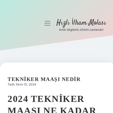
Hızlı İlham Molası
menüyü
aç
Anlık bilgilerle zihnini canlandır!
Anasayfa
Gizlilik Politikası
Yasal Uyarı
Hakkımızda
TEKNIKER MAAŞI NEDIR
Tarih: Ekim 10, 2024
2024 TEKNIKER
MAAŞI NE KADAR