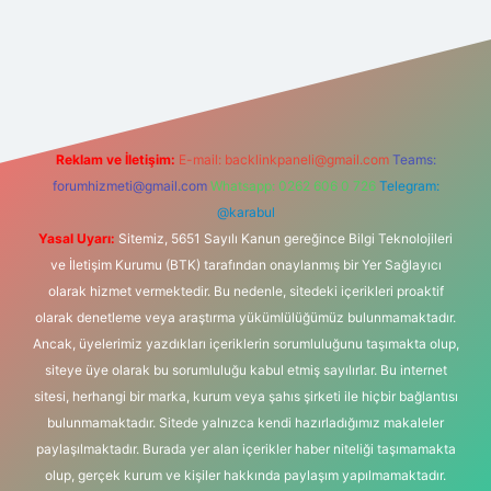
si
Reklam ve İletişim:
E-mail:
backlinkpaneli@gmail.com
Teams:
forumhizmeti@gmail.com
Whatsapp: 0262 606 0 726
Telegram:
@karabul
Yasal Uyarı:
Sitemiz, 5651 Sayılı Kanun gereğince Bilgi Teknolojileri
ve İletişim Kurumu (BTK) tarafından onaylanmış bir Yer Sağlayıcı
olarak hizmet vermektedir. Bu nedenle, sitedeki içerikleri proaktif
olarak denetleme veya araştırma yükümlülüğümüz bulunmamaktadır.
Ancak, üyelerimiz yazdıkları içeriklerin sorumluluğunu taşımakta olup,
siteye üye olarak bu sorumluluğu kabul etmiş sayılırlar. Bu internet
sitesi, herhangi bir marka, kurum veya şahıs şirketi ile hiçbir bağlantısı
bulunmamaktadır. Sitede yalnızca kendi hazırladığımız makaleler
paylaşılmaktadır. Burada yer alan içerikler haber niteliği taşımamakta
olup, gerçek kurum ve kişiler hakkında paylaşım yapılmamaktadır.