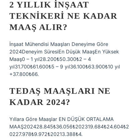
2 YILLIK INŞAAT
TEKNIKERI NE KADAR
MAAŞ ALIR?
İnşaat Mühendisi Maaşları Deneyime Göre
2024Deneyim SüresiEn Düşük MaaşEn Yüksek
Maaş0 – 1 yıl28.200₺50.300₺2 – 4
yıl31.700₺61.600₺5 – 9 yıl36.100₺63.900₺10 yıl
+37.800₺66.
TEDAŞ MAAŞLARI NE
KADAR 2024?
Yıllara Göre Maaşlar EN DÜŞÜK ORTALAMA
MAAŞ202428.845₺36.056₺202319.684₺24.604₺2
0227.978₺9.972₺20213.388₺4.