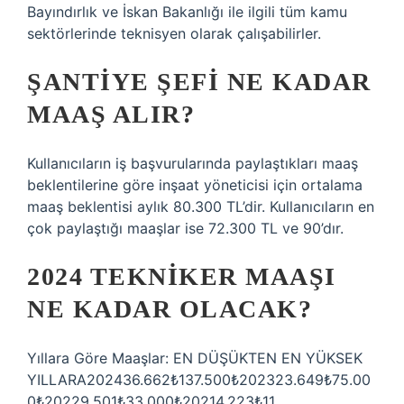
Bayındırlık ve İskan Bakanlığı ile ilgili tüm kamu
sektörlerinde teknisyen olarak çalışabilirler.
ŞANTIYE ŞEFI NE KADAR
MAAŞ ALIR?
Kullanıcıların iş başvurularında paylaştıkları maaş
beklentilerine göre inşaat yöneticisi için ortalama
maaş beklentisi aylık 80.300 TL’dir. Kullanıcıların en
çok paylaştığı maaşlar ise 72.300 TL ve 90’dır.
2024 TEKNIKER MAAŞI
NE KADAR OLACAK?
Yıllara Göre Maaşlar: EN DÜŞÜKTEN EN YÜKSEK
YILLARA202436.662₺137.500₺202323.649₺75.00
0₺20229.501₺33.000₺20214.223₺11.