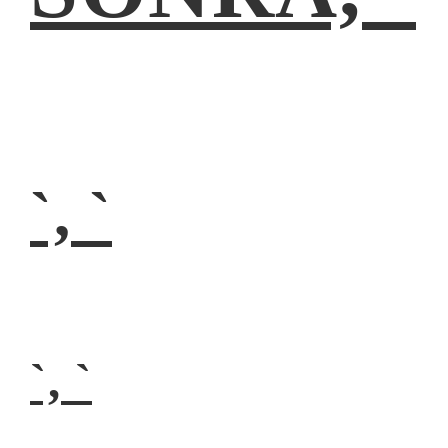
`, `
`, `