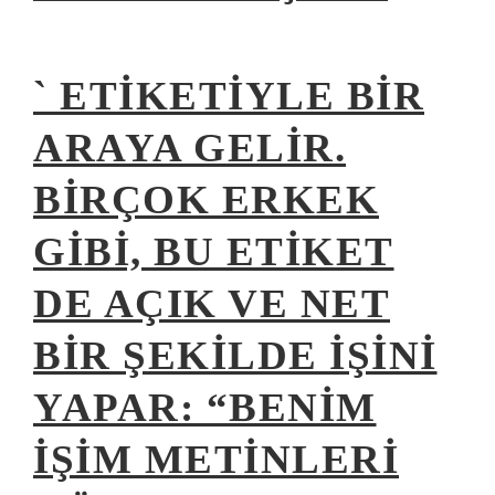
` ETIKETIYLE BIR
ARAYA GELIR.
BIRÇOK ERKEK
GIBI, BU ETIKET
DE AÇIK VE NET
BIR ŞEKILDE IŞINI
YAPAR: “BENIM
IŞIM METINLERI