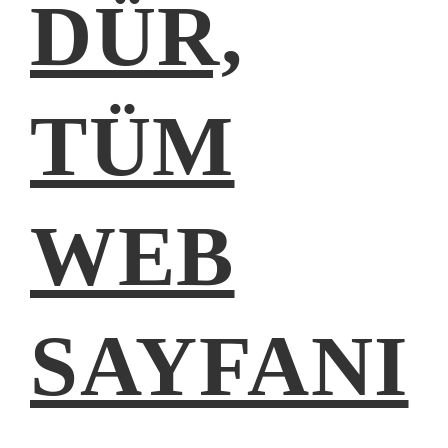
DÜR,
TÜM
WEB
SAYFANI