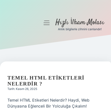
Hızlı İlham Molası
menüyü
aç
Anlık bilgilerle zihnini canlandır!
Anasayfa
Gizlilik Politikası
Yasal Uyarı
Hakkımızda
TEMEL HTML ETIKETLERI
NELERDIR ?
Tarih: Kasım 26, 2025
Temel HTML Etiketleri Nelerdir? Haydi, Web
Dünyasına Eğlenceli Bir Yolculuğa Çıkalım!