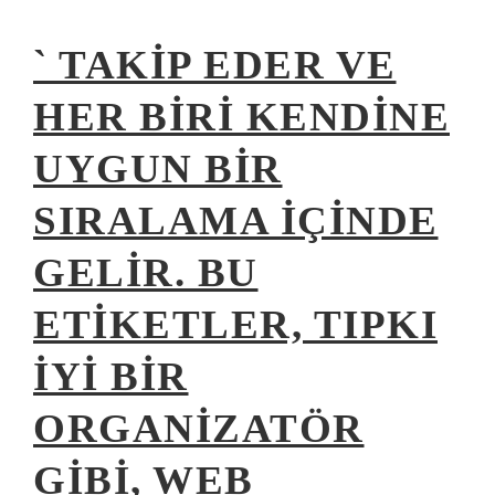
` TAKIP EDER VE
HER BIRI KENDINE
UYGUN BIR
SIRALAMA IÇINDE
GELIR. BU
ETIKETLER, TIPKI
IYI BIR
ORGANIZATÖR
GIBI, WEB