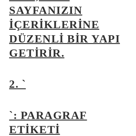
SAYFANIZIN
IÇERIKLERINE
DÜZENLI BIR YAPI
GETIRIR.
2. `
`: PARAGRAF
ETIKETI