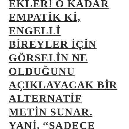
EKLER! O KADAR
EMPATIK KI,
ENGELLI
BIREYLER IÇIN
GÖRSELIN NE
OLDUĞUNU
AÇIKLAYACAK BIR
ALTERNATIF
METIN SUNAR.
YANI, “SADECE