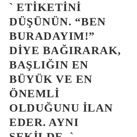
` ETIKETINI
DÜŞÜNÜN. “BEN
BURADAYIM!”
DIYE BAĞIRARAK,
BAŞLIĞIN EN
BÜYÜK VE EN
ÖNEMLI
OLDUĞUNU ILAN
EDER. AYNI
ŞEKILDE, `