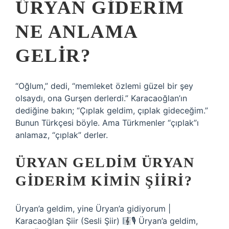
ÜRYAN GIDERIM
NE ANLAMA
GELIR?
“Oğlum,” dedi, “memleket özlemi güzel bir şey
olsaydı, ona Gurşen derlerdi.” Karacaoğlan’ın
dediğine bakın; “Çıplak geldim, çıplak gideceğim.”
Bunun Türkçesi böyle. Ama Türkmenler “çıplak”ı
anlamaz, “çıplak” derler.
ÜRYAN GELDIM ÜRYAN
GIDERIM KIMIN ŞIIRI?
Üryan’a geldim, yine Üryan’a gidiyorum |
Karacaoğlan Şiir (Sesli Şiir)
🎙 Üryan’a geldim,