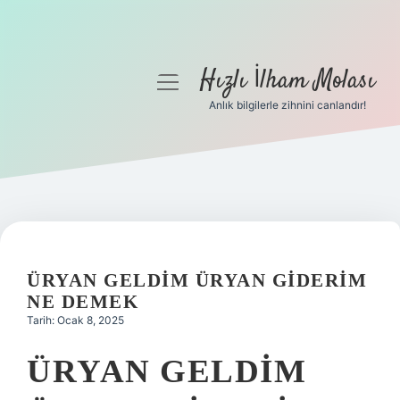
Hızlı İlham Molası
menüyü
aç
Anlık bilgilerle zihnini canlandır!
Anasayfa
Gizlilik Politikası
Yasal Uyarı
Hakkımızda
ÜRYAN GELDIM ÜRYAN GIDERIM
NE DEMEK
Tarih: Ocak 8, 2025
ÜRYAN GELDIM