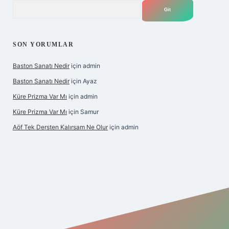
Arama
SON YORUMLAR
Baston Sanatı Nedir
için
admin
Baston Sanatı Nedir
için
Ayaz
Küre Prizma Var Mı
için
admin
Küre Prizma Var Mı
için
Samur
Aöf Tek Dersten Kalırsam Ne Olur
için
admin
ilbet bahis sitesi