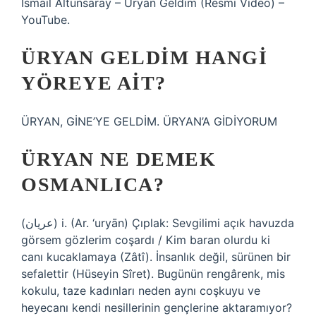
İsmail Altunsaray – Üryan Geldim (Resmi Video) –
YouTube.
ÜRYAN GELDIM HANGI
YÖREYE AIT?
ÜRYAN, GİNE’YE GELDİM. ÜRYAN’A GİDİYORUM
ÜRYAN NE DEMEK
OSMANLICA?
(ﻋﺮﻳﺎﻥ) i. (Ar. ‘uryān) Çıplak: Sevgilimi açık havuzda
görsem gözlerim coşardı / Kim baran olurdu ki
canı kucaklamaya (Zâtî). İnsanlık değil, sürünen bir
sefalettir (Hüseyin Sîret). Bugünün rengârenk, mis
kokulu, taze kadınları neden aynı coşkuyu ve
heyecanı kendi nesillerinin gençlerine aktaramıyor?