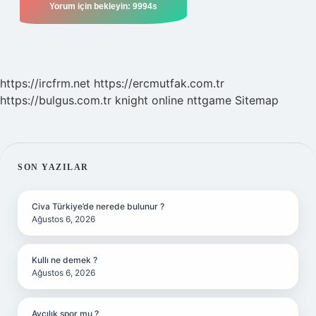
https://ircfrm.net
https://ercmutfak.com.tr
https://bulgus.com.tr
knight online
nttgame
Sitemap
SIDEBAR
SON YAZILAR
Civa Türkiye’de nerede bulunur ?
Ağustos 6, 2026
Kullı ne demek ?
Ağustos 6, 2026
Avcılık spor mu ?