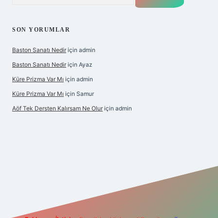
SON YORUMLAR
Baston Sanatı Nedir
için
admin
Baston Sanatı Nedir
için
Ayaz
Küre Prizma Var Mı
için
admin
Küre Prizma Var Mı
için
Samur
Aöf Tek Dersten Kalırsam Ne Olur
için
admin
bet bahis sitesi