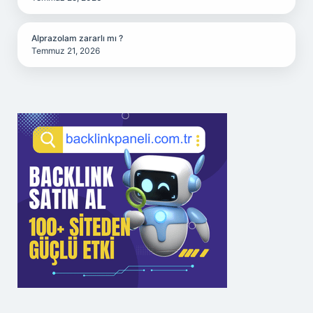
Alprazolam zararlı mı ?
Temmuz 21, 2026