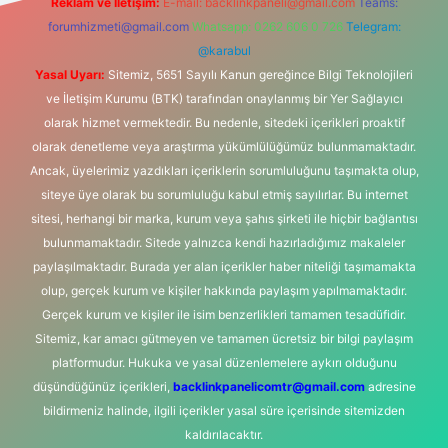
Reklam ve İletişim:
E-mail:
backlinkpaneli@gmail.com
Teams:
forumhizmeti@gmail.com
Whatsapp: 0262 606 0 726
Telegram:
@karabul
Yasal Uyarı:
Sitemiz, 5651 Sayılı Kanun gereğince Bilgi Teknolojileri
ve İletişim Kurumu (BTK) tarafından onaylanmış bir Yer Sağlayıcı
olarak hizmet vermektedir. Bu nedenle, sitedeki içerikleri proaktif
olarak denetleme veya araştırma yükümlülüğümüz bulunmamaktadır.
Ancak, üyelerimiz yazdıkları içeriklerin sorumluluğunu taşımakta olup,
siteye üye olarak bu sorumluluğu kabul etmiş sayılırlar. Bu internet
sitesi, herhangi bir marka, kurum veya şahıs şirketi ile hiçbir bağlantısı
bulunmamaktadır. Sitede yalnızca kendi hazırladığımız makaleler
paylaşılmaktadır. Burada yer alan içerikler haber niteliği taşımamakta
olup, gerçek kurum ve kişiler hakkında paylaşım yapılmamaktadır.
Gerçek kurum ve kişiler ile isim benzerlikleri tamamen tesadüfidir.
Sitemiz, kar amacı gütmeyen ve tamamen ücretsiz bir bilgi paylaşım
platformudur. Hukuka ve yasal düzenlemelere aykırı olduğunu
düşündüğünüz içerikleri,
backlinkpanelicomtr@gmail.com
adresine
bildirmeniz halinde, ilgili içerikler yasal süre içerisinde sitemizden
kaldırılacaktır.