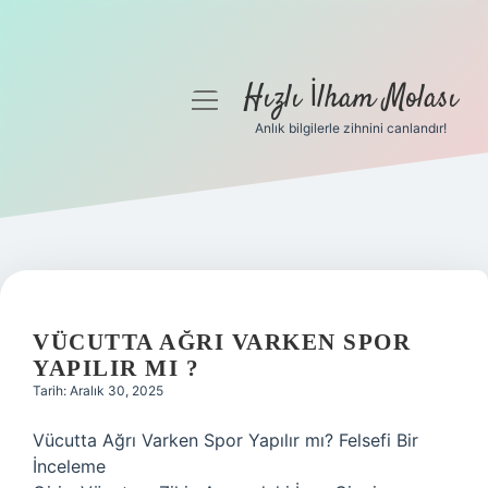
Hızlı İlham Molası
menüyü
aç
Anlık bilgilerle zihnini canlandır!
Anasayfa
Gizlilik Politikası
Yasal Uyarı
Hakkımızda
VÜCUTTA AĞRI VARKEN SPOR
YAPILIR MI ?
Tarih: Aralık 30, 2025
Vücutta Ağrı Varken Spor Yapılır mı? Felsefi Bir
İnceleme