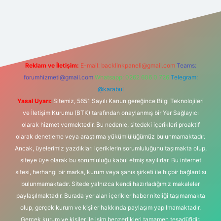
bet bahis sitesi
Reklam ve İletişim:
E-mail:
backlinkpaneli@gmail.com
Teams:
forumhizmeti@gmail.com
Whatsapp: 0262 606 0 726
Telegram:
@karabul
Yasal Uyarı:
Sitemiz, 5651 Sayılı Kanun gereğince Bilgi Teknolojileri
ve İletişim Kurumu (BTK) tarafından onaylanmış bir Yer Sağlayıcı
olarak hizmet vermektedir. Bu nedenle, sitedeki içerikleri proaktif
olarak denetleme veya araştırma yükümlülüğümüz bulunmamaktadır.
Ancak, üyelerimiz yazdıkları içeriklerin sorumluluğunu taşımakta olup,
siteye üye olarak bu sorumluluğu kabul etmiş sayılırlar. Bu internet
sitesi, herhangi bir marka, kurum veya şahıs şirketi ile hiçbir bağlantısı
bulunmamaktadır. Sitede yalnızca kendi hazırladığımız makaleler
paylaşılmaktadır. Burada yer alan içerikler haber niteliği taşımamakta
olup, gerçek kurum ve kişiler hakkında paylaşım yapılmamaktadır.
Gerçek kurum ve kişiler ile isim benzerlikleri tamamen tesadüfidir.