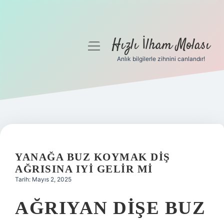
Hızlı İlham Molası
menüyü
aç
Anlık bilgilerle zihnini canlandır!
Anasayfa
Gizlilik Politikası
Yasal Uyarı
Hakkımızda
YANAĞA BUZ KOYMAK DIŞ
AĞRISINA IYI GELIR MI
Tarih: Mayıs 2, 2025
AĞRIYAN DIŞE BUZ