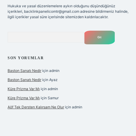
Hukuka ve yasal düzenlemelere aykırı olduğunu düşündüğünüz
içerikleri,
backlinkpanelicomtr@gmail.com
adresine bildirmeniz halinde,
ilgili içerikler yasal süre içerisinde sitemizden kaldırılacaktır.
Arama
SON YORUMLAR
Baston Sanatı Nedir
için
admin
Baston Sanatı Nedir
için
Ayaz
Küre Prizma Var Mı
için
admin
Küre Prizma Var Mı
için
Samur
Aöf Tek Dersten Kalırsam Ne Olur
için
admin