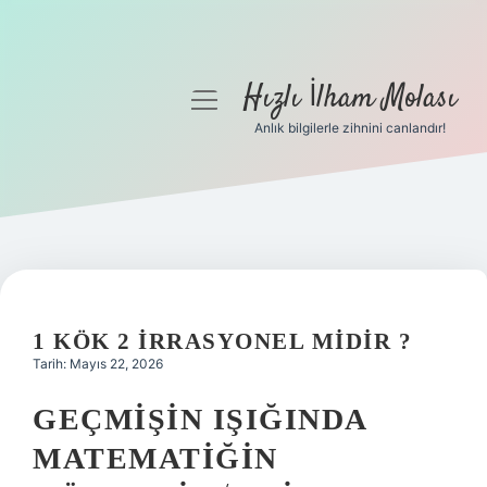
Hızlı İlham Molası
menüyü
aç
Anlık bilgilerle zihnini canlandır!
Anasayfa
Gizlilik Politikası
Yasal Uyarı
Hakkımızda
1 KÖK 2 IRRASYONEL MIDIR ?
Tarih: Mayıs 22, 2026
GEÇMIŞIN IŞIĞINDA
MATEMATIĞIN