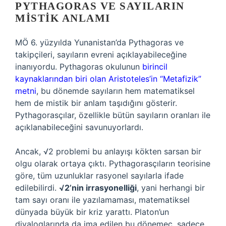
PYTHAGORAS VE SAYILARIN
MISTIK ANLAMI
MÖ 6. yüzyılda Yunanistan’da Pythagoras ve
takipçileri, sayıların evreni açıklayabileceğine
inanıyordu. Pythagoras okulunun
birincil
kaynaklarından biri olan Aristoteles’in “Metafizik”
metni
, bu dönemde sayıların hem matematiksel
hem de mistik bir anlam taşıdığını gösterir.
Pythagorasçılar, özellikle bütün sayıların oranları ile
açıklanabileceğini savunuyorlardı.
Ancak, √2 problemi bu anlayışı kökten sarsan bir
olgu olarak ortaya çıktı. Pythagorasçıların teorisine
göre, tüm uzunluklar rasyonel sayılarla ifade
edilebilirdi.
√2’nin irrasyonelliği
, yani herhangi bir
tam sayı oranı ile yazılamaması, matematiksel
dünyada büyük bir kriz yarattı. Platon’un
diyaloglarında da ima edilen bu dönemeç, sadece