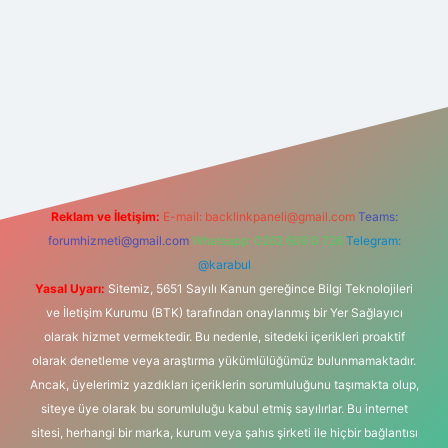
bahis sitesi
Reklam ve İletişim:
E-mail:
backlinkpaneli@gmail.com
Teams:
forumhizmeti@gmail.com
Whatsapp: 0262 606 0 726
Telegram:
@karabul
Yasal Uyarı:
Sitemiz, 5651 Sayılı Kanun gereğince Bilgi Teknolojileri
ve İletişim Kurumu (BTK) tarafından onaylanmış bir Yer Sağlayıcı
olarak hizmet vermektedir. Bu nedenle, sitedeki içerikleri proaktif
olarak denetleme veya araştırma yükümlülüğümüz bulunmamaktadır.
Ancak, üyelerimiz yazdıkları içeriklerin sorumluluğunu taşımakta olup,
siteye üye olarak bu sorumluluğu kabul etmiş sayılırlar. Bu internet
sitesi, herhangi bir marka, kurum veya şahıs şirketi ile hiçbir bağlantısı