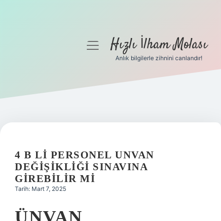
Hızlı İlham Molası
menüyü
aç
Anlık bilgilerle zihnini canlandır!
Anasayfa
Gizlilik Politikası
Yasal Uyarı
Hakkımızda
4 B LI PERSONEL UNVAN
DEĞIŞIKLIĞI SINAVINA
GIREBILIR MI
Tarih: Mart 7, 2025
ÜNVAN