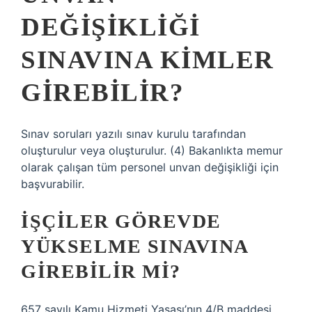
DEĞIŞIKLIĞI
SINAVINA KIMLER
GIREBILIR?
Sınav soruları yazılı sınav kurulu tarafından
oluşturulur veya oluşturulur. (4) Bakanlıkta memur
olarak çalışan tüm personel unvan değişikliği için
başvurabilir.
İŞÇILER GÖREVDE
YÜKSELME SINAVINA
GIREBILIR MI?
657 sayılı Kamu Hizmeti Yasası’nın 4/B maddesi