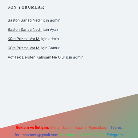
SON YORUMLAR
Baston Sanatı Nedir
için
admin
Baston Sanatı Nedir
için
Ayaz
Küre Prizma Var Mı
için
admin
Küre Prizma Var Mı
için
Samur
Aöf Tek Dersten Kalırsam Ne Olur
için
admin
et bahis sitesi
Reklam ve İletişim:
E-mail:
backlinkpaneli@gmail.com
Teams:
forumhizmeti@gmail.com
Whatsapp: 0262 606 0 726
Telegram: