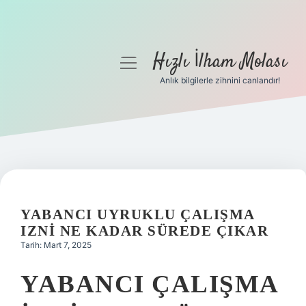
Hızlı İlham Molası
menüyü
aç
Anlık bilgilerle zihnini canlandır!
Anasayfa
Gizlilik Politikası
Yasal Uyarı
Hakkımızda
YABANCI UYRUKLU ÇALIŞMA
IZNI NE KADAR SÜREDE ÇIKAR
Tarih: Mart 7, 2025
YABANCI ÇALIŞMA