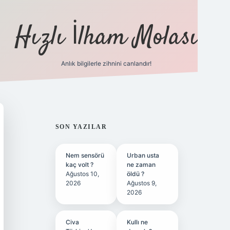
Hızlı İlham Molası
Anlık bilgilerle zihnini canlandır!
ilbet bahis sitesi
SIDEBAR
SON YAZILAR
Nem sensörü
Urban usta
kaç volt ?
ne zaman
Ağustos 10,
öldü ?
2026
Ağustos 9,
2026
Civa
Kullı ne