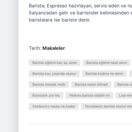
Barista; Espresso hazırlayan, servis eden ve nas
İtalyancadan gelir ve bartender kelimesinden esi
baristalara ise bariste denir.
Tarih:
Makaleler
Barista eğitimi kaç ay sürer
Barista eğitimi nasıl alınır
Barista kaç yaşında olunur
Barista kadına ne denir
Barista meslek midir
Barista neleri bilmeli
Barista s
Baristalık zor mu
Herkes barista olabilir mi
Lise mez
Starbucks maaşı ne kadar
Tecrübesiz barista olunur mu