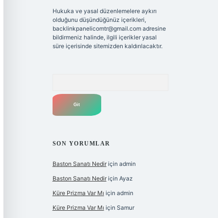
Hukuka ve yasal düzenlemelere aykırı
olduğunu düşündüğünüz içerikleri,
backlinkpanelicomtr@gmail.com
adresine
bildirmeniz halinde, ilgili içerikler yasal
süre içerisinde sitemizden kaldırılacaktır.
Arama
SON YORUMLAR
Baston Sanatı Nedir
için
admin
Baston Sanatı Nedir
için
Ayaz
Küre Prizma Var Mı
için
admin
Küre Prizma Var Mı
için
Samur