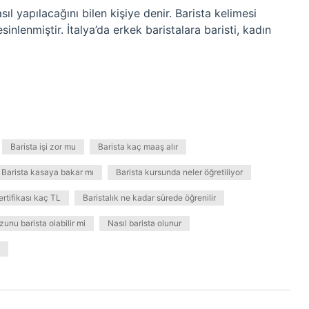
ıl yapılacağını bilen kişiye denir. Barista kelimesi
nlenmiştir. İtalya’da erkek baristalara baristi, kadın
Barista işi zor mu
Barista kaç maaş alır
Barista kasaya bakar mı
Barista kursunda neler öğretiliyor
ertifikası kaç TL
Baristalık ne kadar sürede öğrenilir
unu barista olabilir mi
Nasıl barista olunur