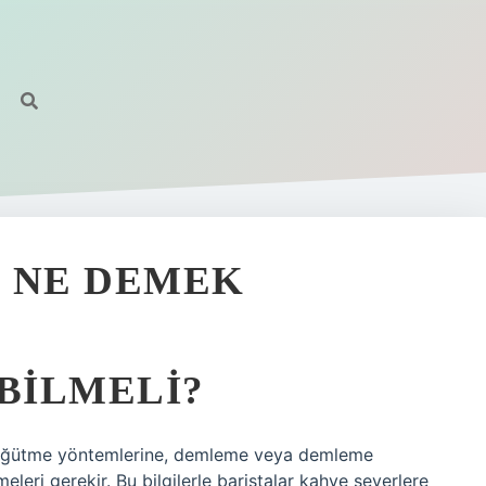
N NE DEMEK
 BILMELI?
en öğütme yöntemlerine, demleme veya demleme
eleri gerekir. Bu bilgilerle baristalar kahve severlere