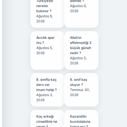
Türkiye’de
demek ?
nerede
Ağustos 6,
bulunur ?
2026
Ağustos 6,
2026
Avcılık spor
Allah’ın
mu ?
affetmediği 3
Ağustos 5,
büyük günah
2026
nedir ?
Ağustos 3,
2026
8. sınıfta kaç
6. sınıf kaç
ders var
oluyor ?
imam hatip ?
Temmuz 30,
Ağustos 3,
2026
2026
Koç erkeği
Kazandibi
cinsellikte ne
buzdolabına
sever ?
konur mu ?