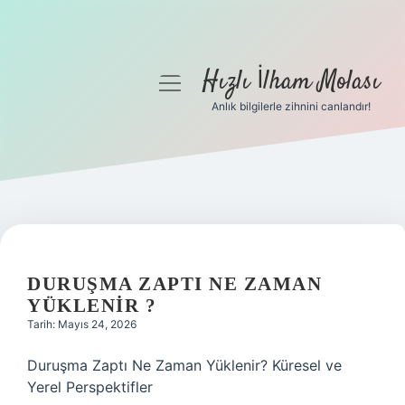
Hızlı İlham Molası
menüyü
aç
Anlık bilgilerle zihnini canlandır!
Anasayfa
Gizlilik Politikası
Yasal Uyarı
Hakkımızda
DURUŞMA ZAPTI NE ZAMAN
YÜKLENIR ?
Tarih: Mayıs 24, 2026
Duruşma Zaptı Ne Zaman Yüklenir? Küresel ve
Yerel Perspektifler