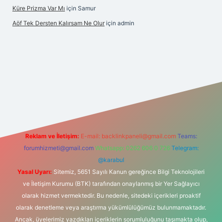
Küre Prizma Var Mı
için
Samur
Aöf Tek Dersten Kalırsam Ne Olur
için
admin
lbet bahis sitesi
Reklam ve İletişim:
E-mail:
backlinkpaneli@gmail.com
Teams:
forumhizmeti@gmail.com
Whatsapp: 0262 606 0 726
Telegram:
@karabul
Yasal Uyarı:
Sitemiz, 5651 Sayılı Kanun gereğince Bilgi Teknolojileri
ve İletişim Kurumu (BTK) tarafından onaylanmış bir Yer Sağlayıcı
olarak hizmet vermektedir. Bu nedenle, sitedeki içerikleri proaktif
olarak denetleme veya araştırma yükümlülüğümüz bulunmamaktadır.
Ancak, üyelerimiz yazdıkları içeriklerin sorumluluğunu taşımakta olup,