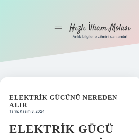
Hızlı İlham Molası
menüyü
aç
Anlık bilgilerle zihnini canlandır!
Anasayfa
Gizlilik Politikası
Yasal Uyarı
Hakkımızda
ELEKTRIK GÜCÜNÜ NEREDEN
ALIR
Tarih: Kasım 8, 2024
ELEKTRIK GÜCÜ