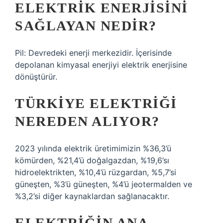
ELEKTRIK ENERJISINI
SAĞLAYAN NEDIR?
Pil: Devredeki enerji merkezidir. İçerisinde
depolanan kimyasal enerjiyi elektrik enerjisine
dönüştürür.
TÜRKIYE ELEKTRIĞI
NEREDEN ALIYOR?
2023 yılında elektrik üretimimizin %36,3’ü
kömürden, %21,4’ü doğalgazdan, %19,6’sı
hidroelektrikten, %10,4’ü rüzgardan, %5,7’si
güneşten, %3’ü güneşten, %4’ü jeotermalden ve
%3,2’si diğer kaynaklardan sağlanacaktır.
ELEKTRIĞIN ANA