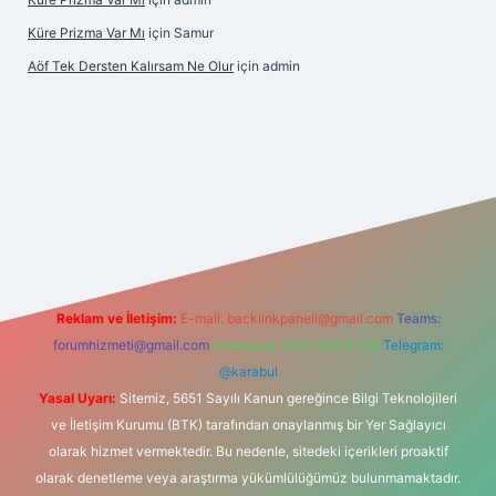
Küre Prizma Var Mı
için
Samur
Aöf Tek Dersten Kalırsam Ne Olur
için
admin
 bahis sitesi
Reklam ve İletişim:
E-mail:
backlinkpaneli@gmail.com
Teams:
forumhizmeti@gmail.com
Whatsapp: 0262 606 0 726
Telegram:
@karabul
Yasal Uyarı:
Sitemiz, 5651 Sayılı Kanun gereğince Bilgi Teknolojileri
ve İletişim Kurumu (BTK) tarafından onaylanmış bir Yer Sağlayıcı
olarak hizmet vermektedir. Bu nedenle, sitedeki içerikleri proaktif
olarak denetleme veya araştırma yükümlülüğümüz bulunmamaktadır.