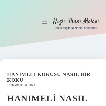
Hızlı İlham Molası
menüyü
aç
Anlık bilgilerle zihnini canlandır!
Anasayfa
Gizlilik Politikası
Yasal Uyarı
Hakkımızda
HANIMELI KOKUSU NASIL BIR
KOKU
Tarih: Aralık 23, 2024
HANIMELI NASIL