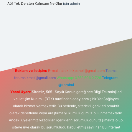
Aöf Tek Dersten Kalırsam Ne Olur
için
admin
 bahis sitesi
Reklam ve İletişim:
E-mail:
backlinkpaneli@gmail.com
Teams:
forumhizmeti@gmail.com
Whatsapp: 0262 606 0 726
Telegram:
@karabul
Yasal Uyarı:
Sitemiz, 5651 Sayılı Kanun gereğince Bilgi Teknolojileri
ve İletişim Kurumu (BTK) tarafından onaylanmış bir Yer Sağlayıcı
olarak hizmet vermektedir. Bu nedenle, sitedeki içerikleri proaktif
olarak denetleme veya araştırma yükümlülüğümüz bulunmamaktadır.
Ancak, üyelerimiz yazdıkları içeriklerin sorumluluğunu taşımakta olup,
siteye üye olarak bu sorumluluğu kabul etmiş sayılırlar. Bu internet