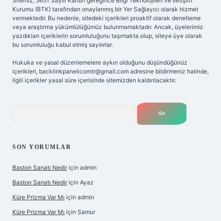
Sitemiz, 5651 Sayılı Kanun gereğince Bilgi Teknolojileri ve İletişim
Kurumu (BTK) tarafından onaylanmış bir Yer Sağlayıcı olarak hizmet
vermektedir. Bu nedenle, sitedeki içerikleri proaktif olarak denetleme
veya araştırma yükümlülüğümüz bulunmamaktadır. Ancak, üyelerimiz
yazdıkları içeriklerin sorumluluğunu taşımakta olup, siteye üye olarak
bu sorumluluğu kabul etmiş sayılırlar.
Hukuka ve yasal düzenlemelere aykırı olduğunu düşündüğünüz
içerikleri,
backlinkpanelicomtr@gmail.com
adresine bildirmeniz halinde,
ilgili içerikler yasal süre içerisinde sitemizden kaldırılacaktır.
Arama
SON YORUMLAR
Baston Sanatı Nedir
için
admin
Baston Sanatı Nedir
için
Ayaz
Küre Prizma Var Mı
için
admin
Küre Prizma Var Mı
için
Samur