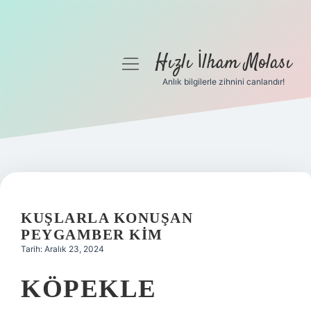
Hızlı İlham Molası
menüyü
aç
Anlık bilgilerle zihnini canlandır!
Anasayfa
Gizlilik Politikası
Yasal Uyarı
Hakkımızda
KUŞLARLA KONUŞAN
PEYGAMBER KIM
Tarih: Aralık 23, 2024
KÖPEKLE