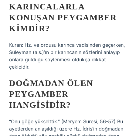
KARINCALARLA
KONUŞAN PEYGAMBER
KIMDIR?
Kuran: Hz. ve ordusu karınca vadisinden geçerken,
Süleyman (a.s.)’ın bir karıncanın sözlerini anlayıp
onlara güldüğü söylenmesi oldukça dikkat
çekicidir.
DOĞMADAN ÖLEN
PEYGAMBER
HANGISIDIR?
“Onu göğe yükselttik.” (Meryem Suresi, 56-57) Bu
ayetlerden anlaşıldığı üzere Hz. İdris’in doğmadan