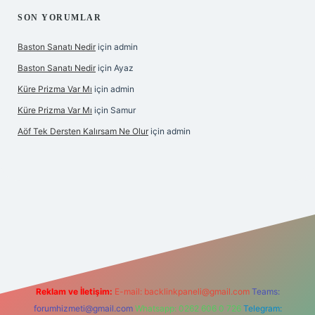
SON YORUMLAR
Baston Sanatı Nedir
için
admin
Baston Sanatı Nedir
için
Ayaz
Küre Prizma Var Mı
için
admin
Küre Prizma Var Mı
için
Samur
Aöf Tek Dersten Kalırsam Ne Olur
için
admin
 bahis sitesi
Reklam ve İletişim:
E-mail:
backlinkpaneli@gmail.com
Teams:
forumhizmeti@gmail.com
Whatsapp: 0262 606 0 726
Telegram: