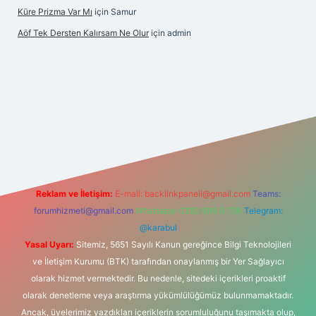
Küre Prizma Var Mı
için
Samur
Aöf Tek Dersten Kalırsam Ne Olur
için
admin
lbet bahis sitesi
Reklam ve İletişim:
E-mail:
backlinkpaneli@gmail.com
Teams:
forumhizmeti@gmail.com
Whatsapp: 0262 606 0 726
Telegram:
@karabul
Yasal Uyarı:
Sitemiz, 5651 Sayılı Kanun gereğince Bilgi Teknolojileri
ve İletişim Kurumu (BTK) tarafından onaylanmış bir Yer Sağlayıcı
olarak hizmet vermektedir. Bu nedenle, sitedeki içerikleri proaktif
olarak denetleme veya araştırma yükümlülüğümüz bulunmamaktadır.
Ancak, üyelerimiz yazdıkları içeriklerin sorumluluğunu taşımakta olup,