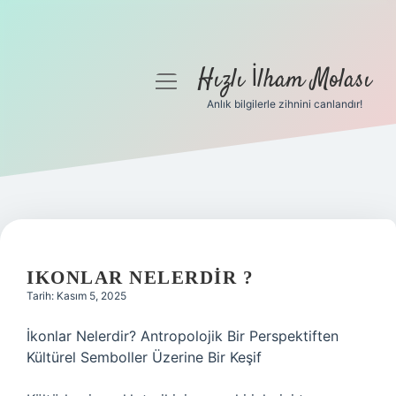
Hızlı İlham Molası
menüyü
aç
Anlık bilgilerle zihnini canlandır!
Anasayfa
Gizlilik Politikası
Yasal Uyarı
Hakkımızda
IKONLAR NELERDIR ?
Tarih: Kasım 5, 2025
İkonlar Nelerdir? Antropolojik Bir Perspektiften
Kültürel Semboller Üzerine Bir Keşif