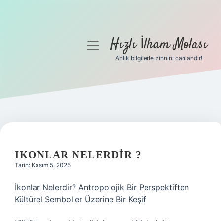
Hızlı İlham Molası
menüyü
aç
Anlık bilgilerle zihnini canlandır!
Anasayfa
Gizlilik Politikası
Yasal Uyarı
Hakkımızda
IKONLAR NELERDIR ?
Tarih: Kasım 5, 2025
İkonlar Nelerdir? Antropolojik Bir Perspektiften
Kültürel Semboller Üzerine Bir Keşif