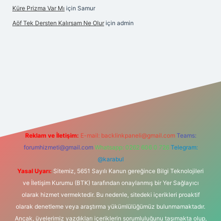
Küre Prizma Var Mı
için
Samur
Aöf Tek Dersten Kalırsam Ne Olur
için
admin
lbet bahis sitesi
Reklam ve İletişim:
E-mail:
backlinkpaneli@gmail.com
Teams:
forumhizmeti@gmail.com
Whatsapp: 0262 606 0 726
Telegram:
@karabul
Yasal Uyarı:
Sitemiz, 5651 Sayılı Kanun gereğince Bilgi Teknolojileri
ve İletişim Kurumu (BTK) tarafından onaylanmış bir Yer Sağlayıcı
olarak hizmet vermektedir. Bu nedenle, sitedeki içerikleri proaktif
olarak denetleme veya araştırma yükümlülüğümüz bulunmamaktadır.
Ancak, üyelerimiz yazdıkları içeriklerin sorumluluğunu taşımakta olup,