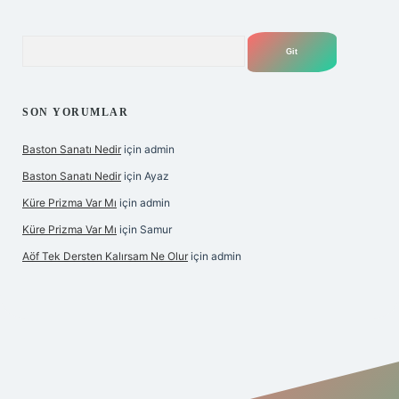
Arama
SON YORUMLAR
Baston Sanatı Nedir
için
admin
Baston Sanatı Nedir
için
Ayaz
Küre Prizma Var Mı
için
admin
Küre Prizma Var Mı
için
Samur
Aöf Tek Dersten Kalırsam Ne Olur
için
admin
tesi