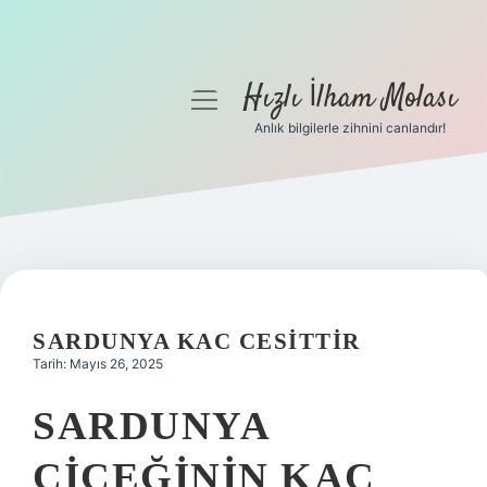
Hızlı İlham Molası
menüyü
aç
Anlık bilgilerle zihnini canlandır!
Anasayfa
Gizlilik Politikası
Yasal Uyarı
Hakkımızda
SARDUNYA KAC CESITTIR
Tarih: Mayıs 26, 2025
SARDUNYA
ÇIÇEĞININ KAÇ