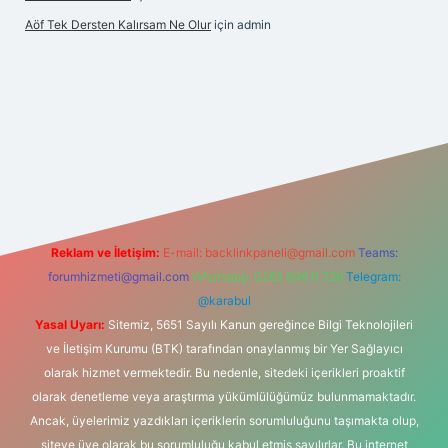
Aöf Tek Dersten Kalırsam Ne Olur
için
admin
i
Reklam ve İletişim:
E-mail:
backlinkpaneli@gmail.com
Teams:
forumhizmeti@gmail.com
Whatsapp: 0262 606 0 726
Telegram:
@karabul
Yasal Uyarı:
Sitemiz, 5651 Sayılı Kanun gereğince Bilgi Teknolojileri
ve İletişim Kurumu (BTK) tarafından onaylanmış bir Yer Sağlayıcı
olarak hizmet vermektedir. Bu nedenle, sitedeki içerikleri proaktif
olarak denetleme veya araştırma yükümlülüğümüz bulunmamaktadır.
Ancak, üyelerimiz yazdıkları içeriklerin sorumluluğunu taşımakta olup,
siteye üye olarak bu sorumluluğu kabul etmiş sayılırlar. Bu internet