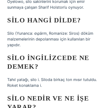
Oyelowo, silo sakinlerini korumak için emir
sunmaya çalışan Sharif Holston’u oynuyor.
SILO HANGI DILDE?
Silo (Yunanca: σιρärm, Romanize: Siros) döküm
malzemelerinin depolanması için kullanılan bir
yapıdır.
SILO INGILIZCEDE NE
DEMEK?
Tahıl yatağı, silo i. Siloda birkaç ton mısır tutuldu.
Roket konaklama i.
SILO NEDIR VE NE IŞE
YARAR?